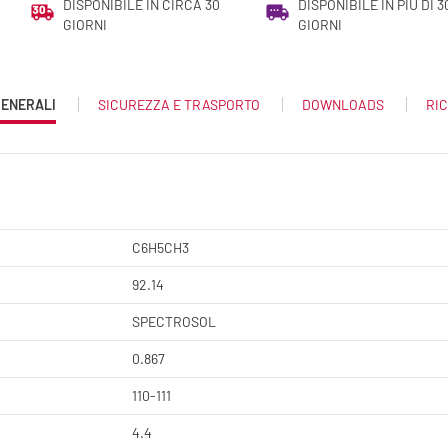
DISPONIBILE IN CIRCA 30
DISPONIBILE IN PIÙ DI 3
GIORNI
GIORNI
GENERALI
SICUREZZA E TRASPORTO
DOWNLOADS
RIC
C6H5CH3
92.14
SPECTROSOL
0.867
110-111
4.4