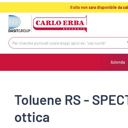
text.skipToContent
text.skipToNavigation
Il sito non sara disponibile da 
Azienda
Toluene RS - SPEC
ottica