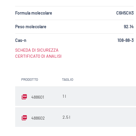
Formula molecolare
C6H5CH3
Peso molecolare
92.14
Cas-n
108-88-3
SCHEDA DI SICUREZZA
CERTIFICATO DI ANALISI
PRODOTTO
TAGLIO
1 l
488601
2.5 l
488602