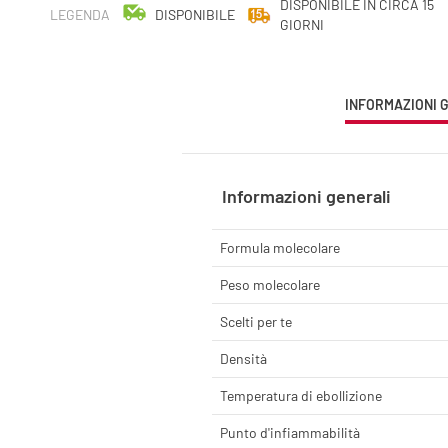
DISPONIBILE IN CIRCA 15
LEGENDA
DISPONIBILE
GIORNI
CURRENT
INFORMAZIONI 
TAB:
Informazioni generali
Formula molecolare
Peso molecolare
Scelti per te
Densità
Temperatura di ebollizione
Punto d'infiammabilità