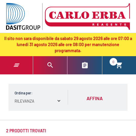
text.skipToContent
text.skipToNavigation
Il sito non sara disponibile da sabato 29 agosto 2026 alle ore 07:00 a
lunedi 31 agosto 2026 alle ore 08:00 per manutenzione
programmata.
0
Ordina per:
AFFINA
2 PRODOTTI TROVATI