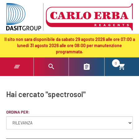
text.skipToContent
text.skipToNavigation
Il sito non sara disponibile da sabato 29 agosto 2026 alle ore 07:00 a
lunedi 31 agosto 2026 alle ore 08:00 per manutenzione
programmata.
0
Hai cercato "spectrosol"
ORDINA PER: