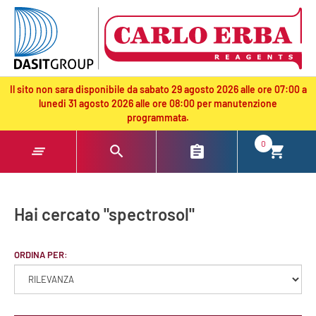
text.skipToContent
text.skipToNavigation
Il sito non sara disponibile da sabato 29 agosto 2026 alle ore 07:00 a
lunedi 31 agosto 2026 alle ore 08:00 per manutenzione
programmata.
0
Hai cercato "spectrosol"
ORDINA PER: