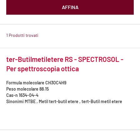
AFFINA
1 Prodotti trovati
ter-Butilmetiletere RS - SPECTROSOL -
Per spettroscopia ottica
Formula molecolare
CH3OC4H9
Peso molecolare
88.15
Cas-n
1634-04-4
Sinonimi
MTBE , Metil tert-butil etere , tert-Butil metil etere