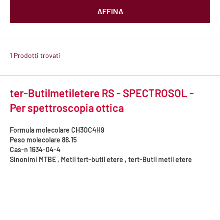
AFFINA
1 Prodotti trovati
ter-Butilmetiletere RS - SPECTROSOL -
Per spettroscopia ottica
Formula molecolare
CH3OC4H9
Peso molecolare
88.15
Cas-n
1634-04-4
Sinonimi
MTBE , Metil tert-butil etere , tert-Butil metil etere