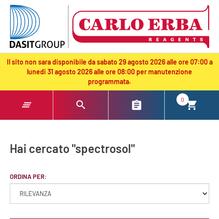
text.skipToContent
text.skipToNavigation
Il sito non sara disponibile da sabato 29 agosto 2026 alle ore 07:00 a
lunedi 31 agosto 2026 alle ore 08:00 per manutenzione
programmata.
0
Hai cercato "spectrosol"
ORDINA PER: