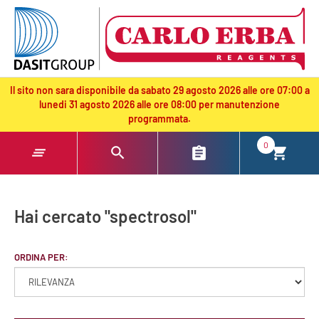
text.skipToContent
text.skipToNavigation
Il sito non sara disponibile da sabato 29 agosto 2026 alle ore 07:00 a
lunedi 31 agosto 2026 alle ore 08:00 per manutenzione
programmata.
0
Hai cercato "spectrosol"
ORDINA PER: