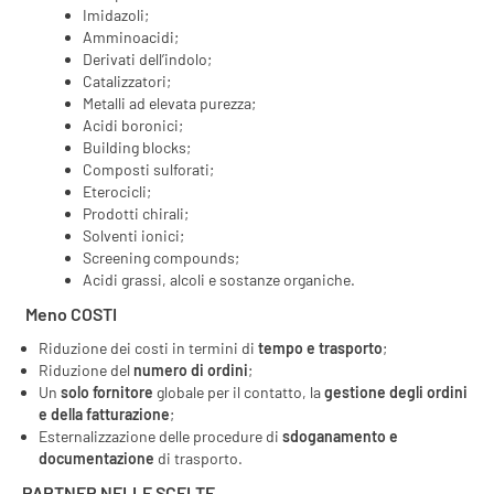
Imidazoli;
Amminoacidi;
Derivati dell’indolo;
Catalizzatori;
Metalli ad elevata purezza;
Acidi boronici;
Building blocks;
Composti sulforati;
Eterocicli;
Prodotti chirali;
Solventi ionici;
Screening compounds;
Acidi grassi, alcoli e sostanze organiche.
Meno COSTI
Riduzione dei costi in termini di
tempo e trasporto
;
Riduzione del
numero di ordini
;
Un
solo fornitore
globale per il contatto, la
gestione degli ordini
e della fatturazione
;
Esternalizzazione delle procedure di
sdoganamento e
documentazione
di trasporto.
PARTNER NELLE SCELTE