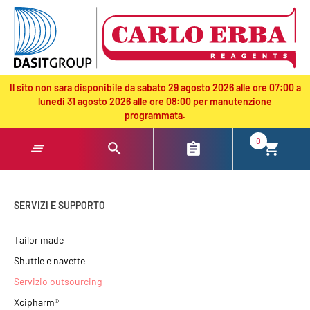
text.skipToContent
text.skipToNavigation
Il sito non sara disponibile da sabato 29 agosto 2026 alle ore 07:00 a
lunedi 31 agosto 2026 alle ore 08:00 per manutenzione
programmata.
0
SERVIZI E SUPPORTO
Tailor made
Shuttle e navette
Servizio outsourcing
Xcipharm®